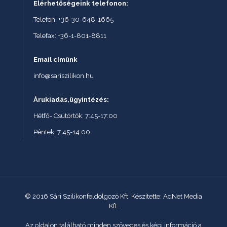
Elérhetőségeink telefonon:
Telefon: +36-30-648-1665
Telefax: +36-1-801-8811
Email címünk
info@sariszilikon.hu
Árukiadás,ügyintézés:
Hétfő- Csütörtök: 7:45-17:00
Péntek: 7:45-14:00
© 2016 Sári Szilikonfeldolgozó Kft. Készítette: AdNet Media
Kft.
Az oldalon található minden szöveges és képi információ a