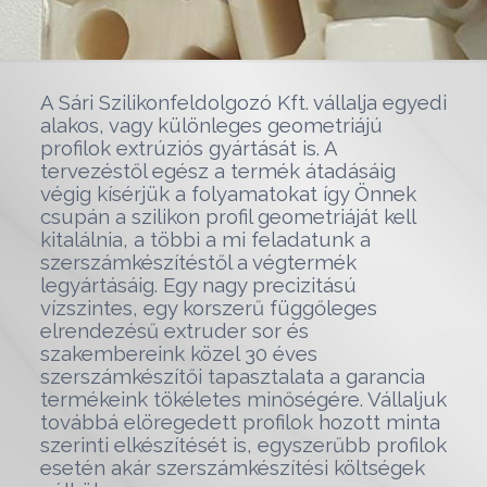
A Sári Szilikonfeldolgozó Kft. vállalja egyedi
alakos, vagy különleges geometriájú
profilok extrúziós gyártását is. A
tervezéstől egész a termék átadásáig
végig kísérjük a folyamatokat így Önnek
csupán a szilikon profil geometriáját kell
kitalálnia, a többi a mi feladatunk a
szerszámkészítéstől a végtermék
legyártásáig. Egy nagy precizitású
vízszintes, egy korszerű függőleges
elrendezésű extruder sor és
szakembereink közel 30 éves
szerszámkészítői tapasztalata a garancia
termékeink tökéletes minőségére. Vállaljuk
továbbá elöregedett profilok hozott minta
szerinti elkészítését is, egyszerűbb profilok
esetén akár szerszámkészítési költségek