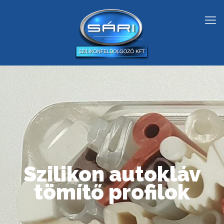
Szilikon autokláv
tömítő profilok