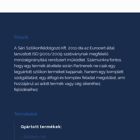
Rólunk
A Sári Szilikonfeldolgozó Kft. 2011 óta az Eurocert által
tanúsított ISO 9001/2009 szabványnak megfelelő
minőségirányítási rendszert működtet. Számunkra fontos,
hogy egy termék átvétele során Partnereik ne csak egy
legyártott szilikon terméket kapjanak, hanem egy komplett
szolgáltatást, egy átfogó és komplex feladat megoldást, ami
hozzájárul az adott termék vagy cég sikeréhez,
fejlődéséhez.
Termékeink
Gyártott termékek:
– Szilikon cső