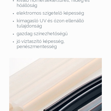
kiváló hőmérséklettűrés, hideg és
hőállóság
elektromos szigetelő képesség
kimagasló UV és ózon ellenálló
tulajdonság
gazdag színezhetőségű
jó víztaszító képesség,
penészmentesség