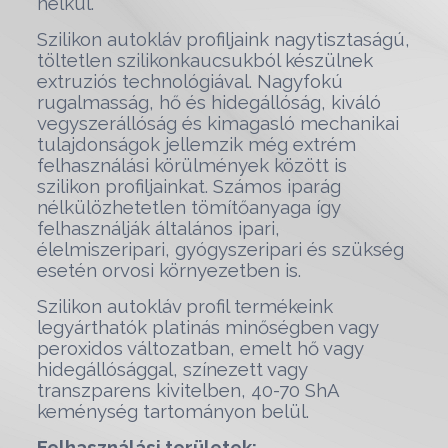
nélkül.
Szilikon autokláv profiljaink nagytisztaságú,
töltetlen szilikonkaucsukból készülnek
extruziós technológiával. Nagyfokú
rugalmasság, hő és hidegállóság, kiváló
vegyszerállóság és kimagasló mechanikai
tulajdonságok jellemzik még extrém
felhasználási körülmények között is
szilikon profiljainkat. Számos iparág
nélkülözhetetlen tömítőanyaga így
felhasználják általános ipari,
élelmiszeripari, gyógyszeripari és szükség
esetén orvosi környezetben is.
Szilikon autokláv profil termékeink
legyárthatók platinás minőségben vagy
peroxidos változatban, emelt hő vagy
hidegállósággal, színezett vagy
transzparens kivitelben, 40-70 ShA
keménység tartományon belül.
Felhasználási területek: