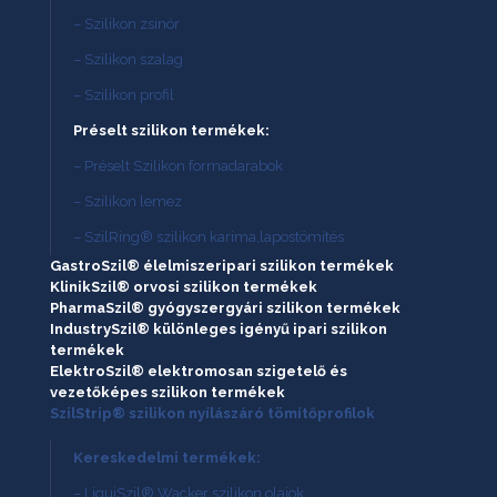
– Szilikon zsinór
– Szilikon szalag
– Szilikon profil
Préselt szilikon termékek:
– Préselt Szilikon formadarabok
– Szilikon lemez
– SzilRing® szilikon karima,lapostömítés
GastroSzil® élelmiszeripari szilikon termékek
KlinikSzil® orvosi szilikon termékek
PharmaSzil® gyógyszergyári szilikon termékek
IndustrySzil® különleges igényű ipari szilikon
termékek
ElektroSzil® elektromosan szigetelő és
vezetőképes szilikon termékek
SzilStrip® szilikon nyílászáró tömítőprofilok
Kereskedelmi termékek:
– LiquiSzil® Wacker szilikon olajok