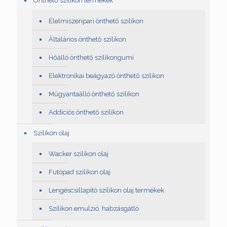
Önthető szilikon termékek
Élelmiszeripari önthető szilikon
Általános önthető szilikon
Hőálló önthető szilikongumi
Elektronikai beágyazó önthető szilikon
Műgyantaálló önthető szilikon
Addíciós önthető szilikon
Szilikon olaj
Wacker szilikon olaj
Futópad szilikon olaj
Lengéscsillapító szilikon olaj termékek
Szilikon emulzió, habzásgátló