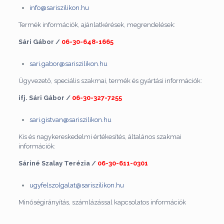
info@sariszilikon.hu
Termék információk, ajánlatkérések, megrendelések:
Sári Gábor /
06-30-648-1665
sari.gabor@sariszilikon.hu
Ügyvezető, speciális szakmai, termék és gyártási információk:
ifj. Sári Gábor /
06-30-327-7255
sari.gistvan@sariszilikon.hu
Kis és nagykereskedelmi értékesítés, általános szakmai
információk:
Sáriné Szalay Terézia /
06-30-611-0301
ugyfelszolgalat@sariszilikon.hu
Minőségirányítás, számlázással kapcsolatos információk