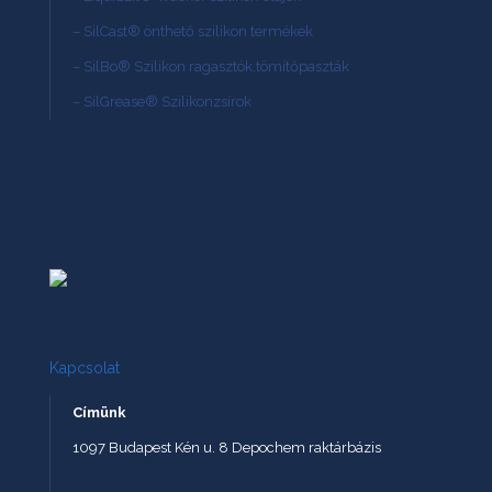
– SilCast® önthető szilikon termékek
– SilBo® Szilikon ragasztók,tömítőpaszták
– SilGrease® Szilikonzsírok
Kapcsolat
Címünk
1097 Budapest Kén u. 8 Depochem raktárbázis