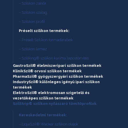
– Szilikon zsinór
– Szilikon szalag
– Szilikon profil
Préselt szilikon termékek:
– Préselt Szilikon formadarabok
– Szilikon lemez
– SzilRing® szilikon karima,lapostömítés
GastroSzil® élelmiszeripari szilikon termékek
KlinikSzil® orvosi szilikon termékek
PharmaSzil® gyógyszergyári szilikon termékek
IndustrySzil® különleges igényű ipari szilikon
termékek
ElektroSzil® elektromosan szigetelő és
vezetőképes szilikon termékek
SzilStrip® szilikon nyílászáró tömítőprofilok
Kereskedelmi termékek:
– LiquiSzil® Wacker szilikon olajok