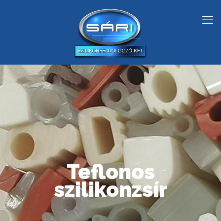
Teflonos
szilikonzsír