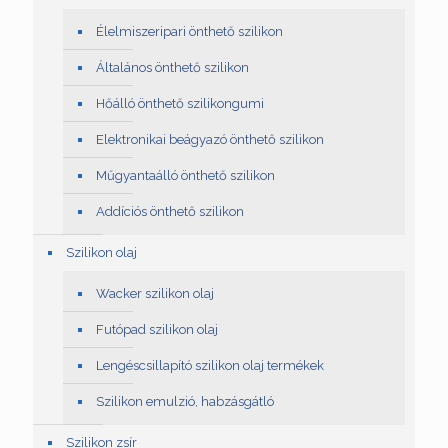
Élelmiszeripari önthető szilikon
Általános önthető szilikon
Hőálló önthető szilikongumi
Elektronikai beágyazó önthető szilikon
Műgyantaálló önthető szilikon
Addíciós önthető szilikon
Szilikon olaj
Wacker szilikon olaj
Futópad szilikon olaj
Lengéscsillapító szilikon olaj termékek
Szilikon emulzió, habzásgátló
Szilikon zsír