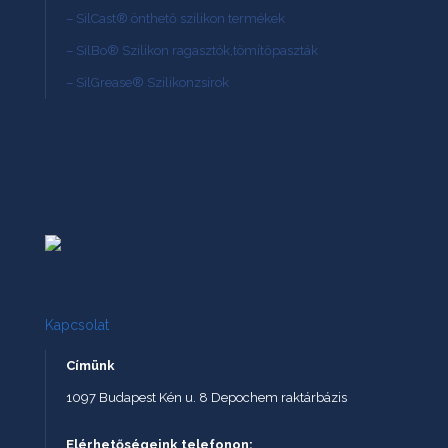
– SilCast® önthető szilikon termékek
– SilBo® Szilikon ragasztók,tömítőpaszták
– SilGrease® Szilikonzsírok
Kapcsolat
Címünk
1097 Budapest Kén u. 8 Depochem raktárbázis
Elérhetőségeink telefonon: