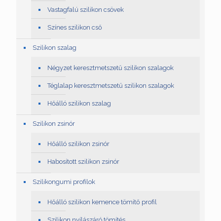
Vastagfalú szilikon csövek
Színes szilikon cső
Szilikon szalag
Négyzet keresztmetszetű szilikon szalagok
Téglalap keresztmetszetű szilikon szalagok
Hőálló szilikon szalag
Szilikon zsinór
Hőálló szilikon zsinór
Habosított szilikon zsinór
Szilikongumi profilok
Hőálló szilikon kemence tömítő profil
Szilikon nyílászáró tömítés