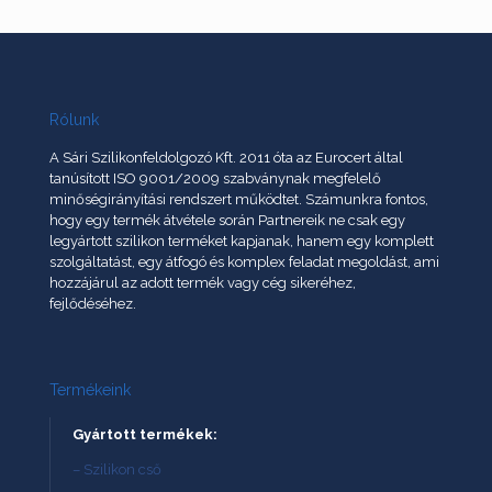
Rólunk
A Sári Szilikonfeldolgozó Kft. 2011 óta az Eurocert által
tanúsított ISO 9001/2009 szabványnak megfelelő
minőségirányítási rendszert működtet. Számunkra fontos,
hogy egy termék átvétele során Partnereik ne csak egy
legyártott szilikon terméket kapjanak, hanem egy komplett
szolgáltatást, egy átfogó és komplex feladat megoldást, ami
hozzájárul az adott termék vagy cég sikeréhez,
fejlődéséhez.
Termékeink
Gyártott termékek:
– Szilikon cső