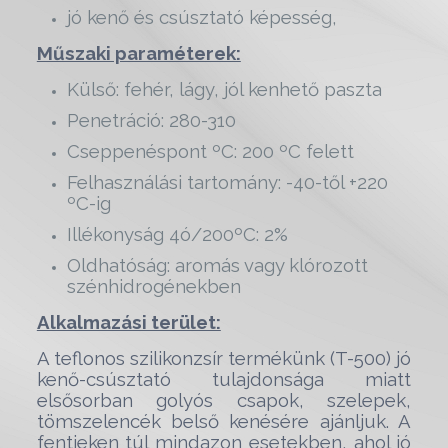
jó kenő és csúsztató képesség,
Műszaki paraméterek:
Külső: fehér, lágy, jól kenhető paszta
Penetráció: 280-310
Cseppenéspont ºC: 200 ºC felett
Felhasználási tartomány: -40-től +220
ºC-ig
Illékonyság 4ó/200ºC: 2%
Oldhatóság: aromás vagy klórozott
szénhidrogénekben
Alkalmazási terület:
A teflonos szilikonzsír termékünk (T-500) jó
kenő-csúsztató tulajdonsága miatt
elsősorban golyós csapok, szelepek,
tömszelencék belső kenésére ajánljuk. A
fentieken túl mindazon esetekben, ahol jó