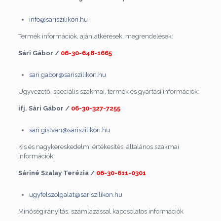
info@sariszilikon.hu
Termék információk, ajánlatkérések, megrendelések:
Sári Gábor /
06-30-648-1665
sari.gabor@sariszilikon.hu
Ügyvezető, speciális szakmai, termék és gyártási információk:
ifj. Sári Gábor /
06-30-327-7255
sari.gistvan@sariszilikon.hu
Kis és nagykereskedelmi értékesítés, általános szakmai
információk:
Sáriné Szalay Terézia /
06-30-611-0301
ugyfelszolgalat@sariszilikon.hu
Minőségirányítás, számlázással kapcsolatos információk