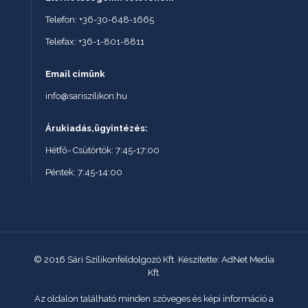
Telefon: +36-30-648-1665
Telefax: +36-1-801-8811
Email címünk
info@sariszilikon.hu
Árukiadás,ügyintézés:
Hétfő- Csütörtök: 7:45-17:00
Péntek: 7:45-14:00
© 2016 Sári Szilikonfeldolgozó Kft. Készítette: AdNet Media
Kft.
Az oldalon található minden szöveges és képi információ a