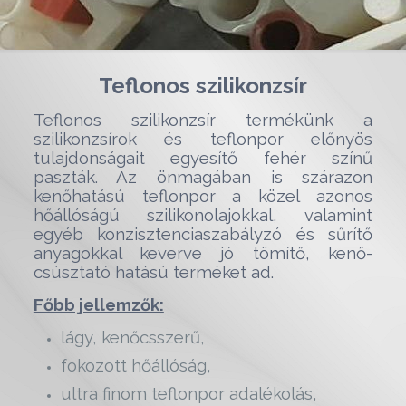
Teflonos szilikonzsír
Teflonos szilikonzsír termékünk a
szilikonzsírok és teflonpor előnyös
tulajdonságait egyesítő fehér színű
paszták. Az önmagában is szárazon
kenőhatású teflonpor a közel azonos
hőállóságú szilikonolajokkal, valamint
egyéb konzisztenciaszabályzó és sűrítő
anyagokkal keverve jó tömítő, kenő-
csúsztató hatású terméket ad.
Főbb jellemzők:
lágy, kenőcsszerű,
fokozott hőállóság,
ultra finom teflonpor adalékolás,