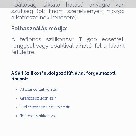
hőállóság, siklató hatású anyagra van
szükség (pl.: finom szerelvények mozgó
alkatrészeinek kenésére).
Felhasználás módja:
A teflonos szilikonzsír T 500 ecsettel,
ronggyal vagy spaklival vihető fel a kívánt
felületre.
A Sári Szilikonfeldolgozó Kft által forgalmazott
típusok:
Általános szilikon zsír
Grafitos szilikon zsír
Élelmiszeripari szilikon zsír
Teflonos szilikon zsír