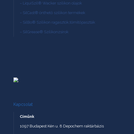
– LiquiSzil® Wacker szilikon olajok
– SilCast® önthető szilikon termékek
– SilBo® Szilikon ragasztók,tömítőpaszták
– SilGrease® Szilikonzsírok
Kapcsolat
Címünk
1097 Budapest Kén u. 8 Depochem raktárbázis