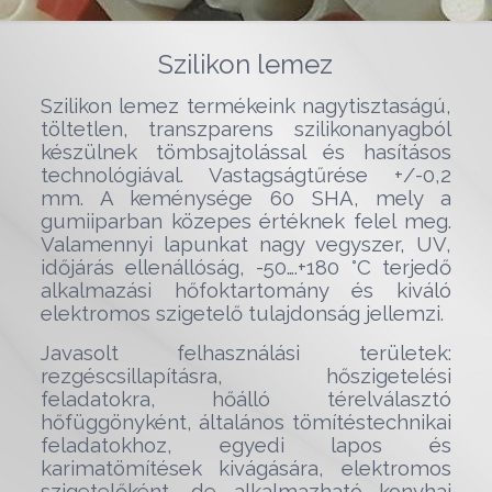
Szilikon lemez
Szilikon lemez termékeink nagytisztaságú,
töltetlen, transzparens szilikonanyagból
készülnek tömbsajtolással és hasításos
technológiával. Vastagságtűrése +/-0,2
mm. A keménysége 60 SHA, mely a
gumiiparban közepes értéknek felel meg.
Valamennyi lapunkat nagy vegyszer, UV,
időjárás ellenállóság, -50….+180 °C terjedő
alkalmazási hőfoktartomány és kiváló
elektromos szigetelő tulajdonság jellemzi.
Javasolt felhasználási területek:
rezgéscsillapításra, hőszigetelési
feladatokra, hőálló térelválasztó
hőfüggönyként, általános tömítéstechnikai
feladatokhoz, egyedi lapos és
karimatömítések kivágására, elektromos
szigetelőként, de alkalmazható konyhai