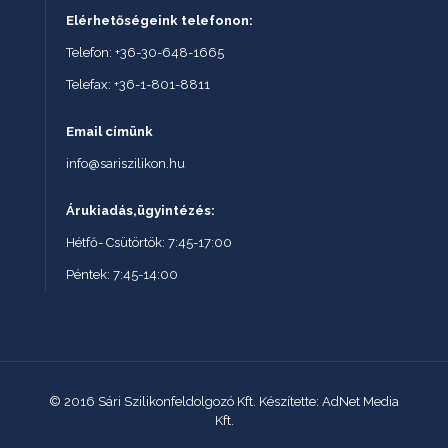
Elérhetőségeink telefonon:
Telefon: +36-30-648-1665
Telefax: +36-1-801-8811
Email címünk
info@sariszilikon.hu
Árukiadás,ügyintézés:
Hétfő- Csütörtök: 7:45-17:00
Péntek: 7:45-14:00
© 2016 Sári Szilikonfeldolgozó Kft. Készítette: AdNet Media
Kft.