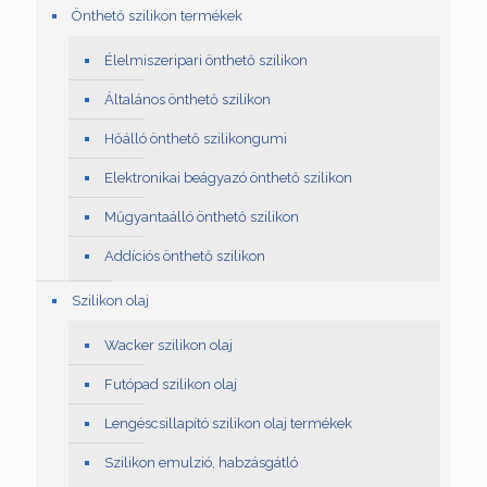
Önthető szilikon termékek
Élelmiszeripari önthető szilikon
Általános önthető szilikon
Hőálló önthető szilikongumi
Elektronikai beágyazó önthető szilikon
Műgyantaálló önthető szilikon
Addíciós önthető szilikon
Szilikon olaj
Wacker szilikon olaj
Futópad szilikon olaj
Lengéscsillapító szilikon olaj termékek
Szilikon emulzió, habzásgátló