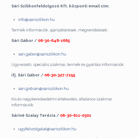
Sári Szilikonfeldolgozó Kft. központi email cím:
info@sariszilikon.hu
Termék információk, ajánlatkérések, megrendelések:
Sári Gábor /
06-30-648-1665
sari.gabor@sariszilikon.hu
Ügyvezető, speciális szakmai, termék és gyártási információk:
ifj. Sári Gábor /
06-30-327-7255
sari.gistvan@sariszilikon.hu
Kis és nagykereskedelmi értékesítés, általános szakmai
információk:
Sáriné Szalay Terézia /
06-30-611-0301
ugyfelszolgalat@sariszilikon.hu