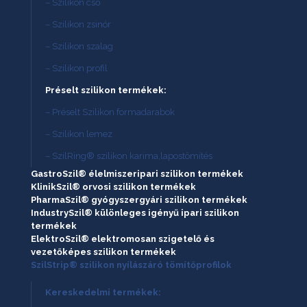
– Szilikon cső
– Szilikon zsinór
– Szilikon szalag
– Szilikon profil
Préselt szilikon termékek:
– Préselt Szilikon formadarabok
– Szilikon lemez
– SzilRing® szilikon karima,lapostömítés
GastroSzil® élelmiszeripari szilikon termékek
KlinikSzil® orvosi szilikon termékek
PharmaSzil® gyógyszergyári szilikon termékek
IndustrySzil® különleges igényű ipari szilikon
termékek
ElektroSzil® elektromosan szigetelő és
vezetőképes szilikon termékek
SzilStrip® szilikon nyílászáró tömítőprofilok
Kereskedelmi termékek: