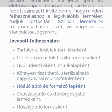
Szilikon lemezeink elérhetők ipari és
élelmiszeripari minőségben, víztiszta és
fedett színezett kivitelben is, hogy minden
felhasználáshoz a legkiválóbb terméket
tudjuk biztosítani.
Szilikon lemezeink
megmunkálhatók lézer, víz vágással és
stancolással egyaránt.
Javasolt felhasználás:
Tartályok, fedelek tömítéseként,
Pálinkafőző üstök hőálló tömítéseként,
Gyúrúdeszkaként, munkalapként,
Könnyen tisztítható, sterilizálható
nagykonyhai munkafelületként,
Hőálló sütő és formázó lapként
,
Csúszásgátló és dübörgésgátló
lemezként,
Hőszigetelő lemezként