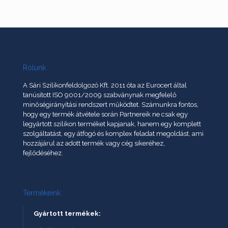
Rólunk
A Sári Szilikonfeldolgozó Kft. 2011 óta az Eurocert által
tanúsított ISO 9001/2009 szabványnak megfelelő
minőségirányítási rendszert működtet. Számunkra fontos,
hogy egy termék átvétele során Partnereik ne csak egy
legyártott szilikon terméket kapjanak, hanem egy komplett
szolgáltatást, egy átfogó és komplex feladat megoldást, ami
hozzájárul az adott termék vagy cég sikeréhez,
fejlődéséhez.
Termékeink
Gyártott termékek: