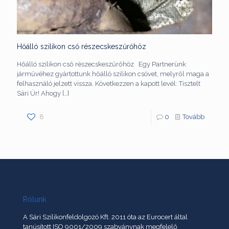
Hőálló szilikon cső részecskeszűrőhöz
Hőálló szilikon cső részecskeszűrőhöz Egy Partnerünk
járművéhez gyártottunk hőálló szilikon csövet, melyről maga a
felhasználó jelzett vissza. Következzen a kapott levél: Tisztelt
Sári Úr! Ahogy
[…]
8
0
Tovább
Rólunk
A Sári Szilikonfeldolgozó Kft. 2011 óta az Eurocert által
tanúsított ISO 9001/2009 szabványnak megfelelő