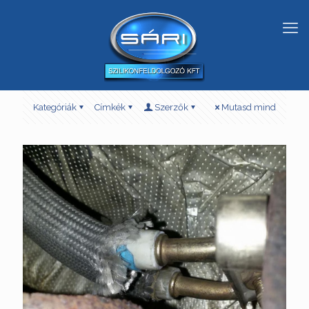
Kategóriák
Címkék
Szerzők
Mutasd mind