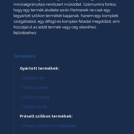
minőségirányítási rendszert működtet. Számunkra fontos,
hogy egy termék átvétele során Partnereik ne csak egy
legyártott szilikon terméket kapjanak, hanem egy komplett
szolgáltatást, egy átfogó és komplex feladat megoldást, ami
hozzájárul az adott termék vagy cég sikeréhez,
fejlődéséhez.
Termékeink
Gyártott termékek:
– Szilikon cső
– Szilikon zsinór
– Szilikon szalag
– Szilikon profil
Préselt szilikon termékek:
– Préselt Szilikon formadarabok