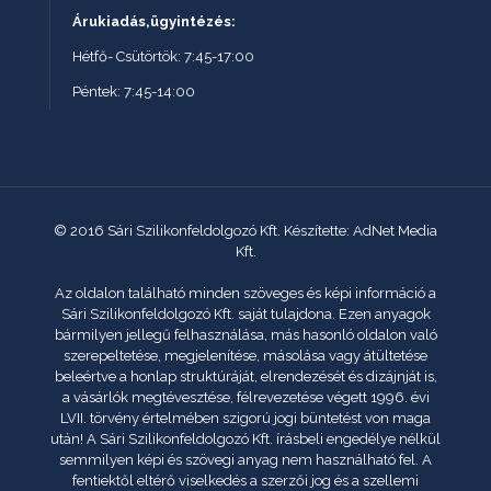
Árukiadás,ügyintézés:
Hétfő- Csütörtök: 7:45-17:00
Péntek: 7:45-14:00
© 2016 Sári Szilikonfeldolgozó Kft. Készítette: AdNet Media
Kft.
Az oldalon található minden szöveges és képi információ a
Sári Szilikonfeldolgozó Kft. saját tulajdona. Ezen anyagok
bármilyen jellegű felhasználása, más hasonló oldalon való
szerepeltetése, megjelenítése, másolása vagy átültetése
beleértve a honlap struktúráját, elrendezését és dizájnját is,
a vásárlók megtévesztése, félrevezetése végett 1996. évi
LVII. törvény értelmében szigorú jogi büntetést von maga
után! A Sári Szilikonfeldolgozó Kft. írásbeli engedélye nélkül
semmilyen képi és szövegi anyag nem használható fel. A
fentiektől eltérő viselkedés a szerzői jog és a szellemi