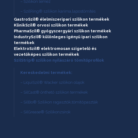
– Szilikon lemez
– SzilRing® szilikon karima,lapostömítés
GastroSzil® élelmiszeripari szilikon termékek
KlinikSzil® orvosi szilikon termékek
PharmaSzil® gyógyszergyári szilikon termékek
IndustrySzil® különleges igényű ipari szilikon
termékek
ElektroSzil® elektromosan szigetelő és
vezetőképes szilikon termékek
SzilStrip® szilikon nyílászáró tömítőprofilok
Kereskedelmi termékek:
– LiquiSzil® Wacker szilikon olajok
– SilCast® önthető szilikon termékek
– SilBo® Szilikon ragasztók,tömítőpaszták
– SilGrease® Szilikonzsírok