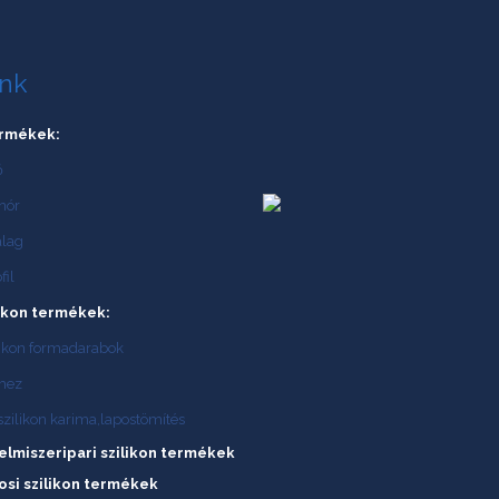
ink
ermékek:
ő
inór
alag
fil
likon termékek:
ilikon formadarabok
emez
szilikon karima,lapostömítés
elmiszeripari szilikon termékek
vosi szilikon termékek