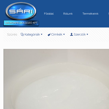
Főoldal
Rólunk
Termékeink
Szűrés
Kategóriák
Címkék
Szerzők