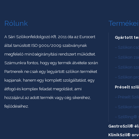
Rólunk
Terméke
A Sári Szilikonfeldolgozó Kft. 2011 óta az Eurocert
Gyártott t
által tanúsított ISO 9001/2009 szabványnak
– Szilikon cs
megfelelő minőségirányítási rendszert működtet.
– Szilikon zs
Számunkra fontos, hogy egy termék átvétele során
– Szilikon sz
Partnereik ne csak egy legyártott szilikon terméket
– Szilikon pro
kapjanak, hanem egy komplett szolgáltatást, egy
Préselt szi
átfogó és komplex feladat megoldást, ami
– Préselt Sz
hozzájárul az adott termék vagy cég sikeréhez,
fejlődéséhez.
– Szilikon l
– SzilRing® 
GastroSzil® él
KlinikSzil® or