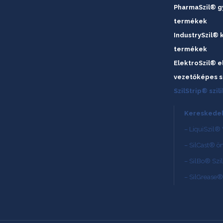
PharmaSzil® gy
termékek
IndustrySzil® 
termékek
ElektroSzil® e
vezetőképes s
SzilStrip® szil
Kereskedel
– LiquiSzil® 
– SilCast® ö
– SilBo® Szi
– SilGrease®