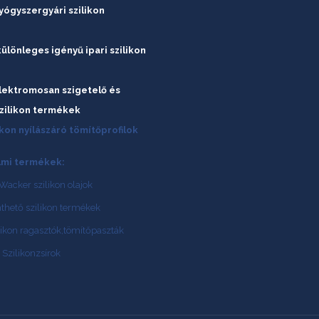
ógyszergyári szilikon
különleges igényű ipari szilikon
lektromosan szigetelő és
zilikon termékek
ikon nyílászáró tömítőprofilok
mi termékek:
Wacker szilikon olajok
nthető szilikon termékek
likon ragasztók,tömítőpaszták
 Szilikonzsírok