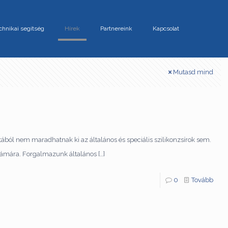
chnikai segítség
Hírek
Partnereink
Kapcsolat
Mutasd mind
atából nem maradhatnak ki az általános és speciális szilikonzsírok sem.
 számára. Forgalmazunk általános
[…]
0
Tovább