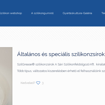
Szilikon webshop
A szilikongumiról
Gyártáskultúra-Galéria
Te
Általános és speciális szilikonzsírok
SzilGrease® szilikonzsírok A Sári Szilikonfeldolgozó Kft. kínál
Több típus, változatos kiszerelésben érhető el felhasználóink
Kedveled?
3